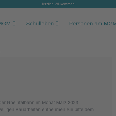
Herzlich Willkommen!
 MGM
Schulleben
Personen am MG
3
f der Rheintalbahn im Monat März 2023
eweiligen Bauarbeiten entnehmen Sie bitte dem