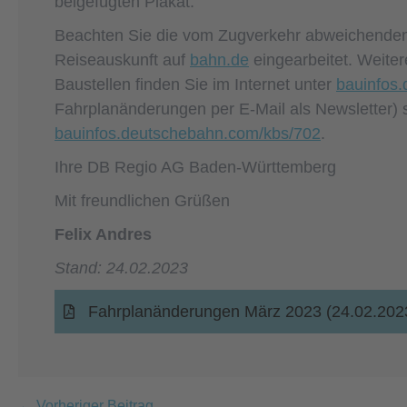
beigefügten Plakat.
Beachten Sie die vom Zugverkehr abweichenden 
Reiseauskunft auf
bahn.de
eingearbeitet. Weiter
Baustellen finden Sie im Internet unter
bauinfos
Fahrplanänderungen per E-Mail als Newsletter) s
bauinfos.deutschebahn.com/kbs/702
.
Ihre DB Regio AG Baden-Württemberg
Mit freundlichen Grüßen
Felix Andres
Stand: 24.02.2023
Fahrplanänderungen März 2023 (24.02.202
Beitragsnavigation
← Vorheriger Beitrag