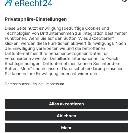
79379 Müllheim
Kontakt
07631 / 97396-0
07631 / 97396-204
mgm@lkbh.de
Rechtliches
Impressum
Datenschutz
Cookie-Einstellungen
Quicklinks