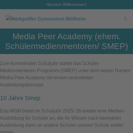
Zum
Herzlich Willkommen!
Inhalt
springen
Men
Scha
Media Peer Academy (ehem.
Schülermedienmentoren/ SMEP)
Zum kommenden Schuljahr startet das Schüler-
Medienmentoren-Programm (SMEP) unter dem neuen Namen
Media Peer Academy mit einem veränderten
Ausbildungskonzept.
10 Jahre Smep
Das MGM bietet im Schuljahr 2025/ 26 wieder eine Medien-
Ausbildung für Schüler an, die ihr Wissen nach beendeter
Ausbildung dann an andere Schüler unserer Schule weiter
geben.