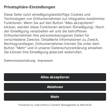
07631 / 97396-0
07631 / 97396-204
mgm@lkbh.de
Rechtliches
Impressum
Datenschutz
Cookie-Einstellungen
Quicklinks
© 2021 Markgräfler Gymnasium Müllheim