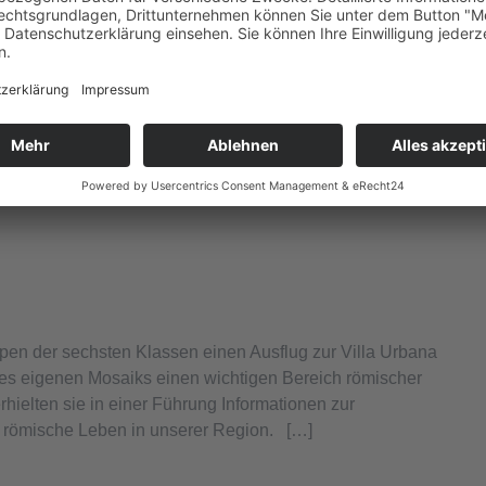
esend war auch der Vizepräsident
 zu ihrem Erfolg gratulierte. Ein besonderer Gast […]
en der sechsten Klassen einen Ausflug zur Villa Urbana
nes eigenen Mosaiks einen wichtigen Bereich römischer
ielten sie in einer Führung Informationen zur
s römische Leben in unserer Region. […]