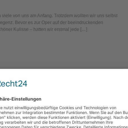
n viele von uns am Anfang. Trotzdem wollten wir uns selbst
regenz. Bevor es zur Oper auf der beeindruckenden
höner Kulisse – hatten wir erstmal jede […]
ncesca Toninato den Premio Consolato (Konsulatspreis)
ssen 8, 9 und 10 verliehen: Katharina Weidner (8b), Laura