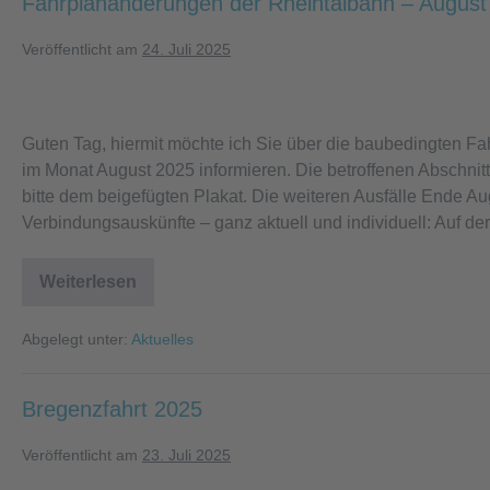
Fahrplanänderungen der Rheintalbahn – August
Veröffentlicht am
24. Juli 2025
Fahrplanänderungen
der
Guten Tag, hiermit möchte ich Sie über die baubedingten F
Rheintalbahn
im Monat August 2025 informieren. Die betroffenen Abschni
–
bitte dem beigefügten Plakat. Die weiteren Ausfälle Ende Au
August
Verbindungsauskünfte – ganz aktuell und individuell: Auf d
2025
Weiterlesen
Fahrplanänderungen
der
Rheintalbahn
Abgelegt unter:
Aktuelles
–
August
2025
Bregenzfahrt 2025
Veröffentlicht am
23. Juli 2025