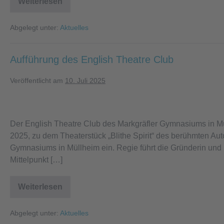
Weiterlesen
Ausflug
der
sechsten
Abgelegt unter:
Aktuelles
Klassen
zur
Villa
Urbana
Aufführung des English Theatre Club
Veröffentlicht am
10. Juli 2025
Aufführung
des
Der English Theatre Club des Markgräfler Gymnasiums in Mül
English
2025, zu dem Theaterstück „Blithe Spirit“ des berühmten Au
Theatre
Gymnasiums in Müllheim ein. Regie führt die Gründerin und 
Club
Mittelpunkt […]
Weiterlesen
Aufführung
des
English
Abgelegt unter:
Aktuelles
Theatre
Club