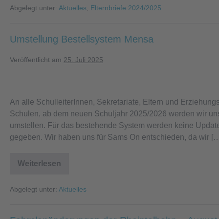
am
Abgelegt unter:
Aktuelles
,
Elternbriefe 2024/2025
30.
Juli
Umstellung Bestellsystem Mensa
Veröffentlicht am
25. Juli 2025
Umstellung
Bestellsystem
An alle SchulleiterInnen, Sekretariate, Eltern und Erziehun
Mensa
Schulen, ab dem neuen Schuljahr 2025/2026 werden wir uns
umstellen. Für das bestehende System werden keine Updates
gegeben. Wir haben uns für Sams On entschieden, da wir [
Weiterlesen
Umstellung
Bestellsystem
Mensa
Abgelegt unter:
Aktuelles