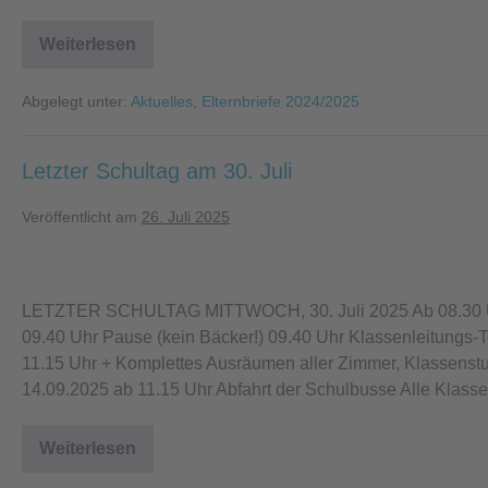
Schultag
Weiterlesen
Schulbusse
am
letzten
Abgelegt unter:
Aktuelles
,
Elternbriefe 2024/2025
Schultag
Letzter Schultag am 30. Juli
Veröffentlicht am
26. Juli 2025
Letzter
Schultag
LETZTER SCHULTAG MITTWOCH, 30. Juli 2025 Ab 08.30 Uhr
am
09.40 Uhr Pause (kein Bäcker!) 09.40 Uhr Klassenleitungs-Te
30.
11.15 Uhr + Komplettes Ausräumen aller Zimmer, Klassen
Juli
14.09.2025 ab 11.15 Uhr Abfahrt der Schulbusse Alle Klass
Weiterlesen
Letzter
Schultag