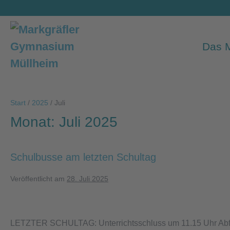
Zum
Inhalt
springen
Das
Start
/
2025
/
Juli
Monat:
Juli 2025
Schulbusse am letzten Schultag
Veröffentlicht am
28. Juli 2025
Schulbusse
am
LETZTER SCHULTAG: Unterrichtsschluss um 11.15 Uhr Abfa
letzten