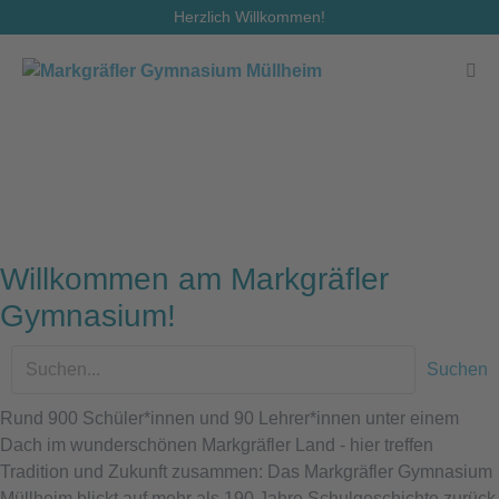
Zum
Herzlich Willkommen!
Inhalt
springen
Men
Scha
Willkommen am Markgräfler
Gymnasium!
Suchen
Rund 900 Schüler*innen und 90 Lehrer*innen unter einem
Dach im wunderschönen Markgräfler Land - hier treffen
Tradition und Zukunft zusammen: Das Markgräfler Gymnasium
Müllheim blickt auf mehr als 190 Jahre Schulgeschichte zurück