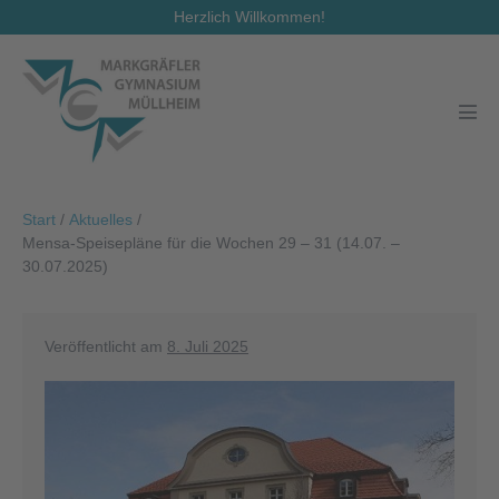
Zum
Herzlich Willkommen!
Inhalt
springen
Men
Scha
Start
/
Aktuelles
/
Mensa-Speisepläne für die Wochen 29 – 31 (14.07. –
30.07.2025)
Veröffentlicht am
8. Juli 2025