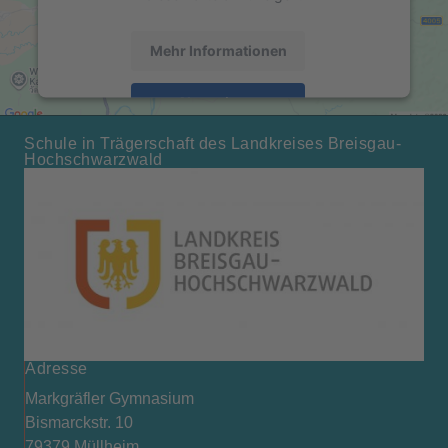
Mehr Informationen
Akzeptieren
powered by
Usercentrics Consent Management
Schule in Trägerschaft des Landkreises Breisgau-
Hochschwarzwald
Platform
&
eRecht24
Adresse
Markgräfler Gymnasium
Bismarckstr. 10
79379 Müllheim