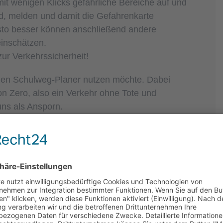
it wenigen Klicks gefährliche Bereiche auf und
nd, melden und damit die Gefahrenkarte
esto besser können anschließend andere
einschätzen.
zur Verkehrssicherheit!
den Schulweg-Planer nutzen möchte. Dabei
ion Zero, also ein Verkehr ohne Tote und
 uns als Ansporn.
neten Kontaktperson aus Ihrem Haus jederzeit