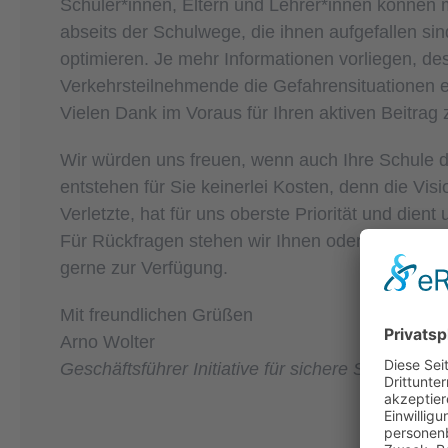
Schüler*innen, Eltern und Lehrer*innen können m
abseits der Schulwege, die ihnen aufgefallen si
optimieren. Je mehr Informationen vorliegen, d
Verkehrsteilnehmende die Gefahrensituationen 
Vielen Dank im Voraus für Ihren aktiven Beitrag 
Wir würden uns freuen, wenn auch Ihre Schule 
entstehen für Sie keinerlei Kosten, denn die Vis
Verletzte, hat für uns oberste Priorität und dient
Für Rückfragen stehen wir Ihnen oder der geeig
gerne zur Verfügung.
Mit freundlichen Grüßen
Arno Wolter
Geschäftsführer Initiative für sichere Straßen