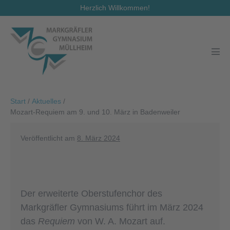
Zum
Herzlich Willkommen!
Inhalt
springen
Men
Scha
Start
/
Aktuelles
/
Mozart-Requiem am 9. und 10. März in Badenweiler
Veröffentlicht am
8. März 2024
Der erweiterte Oberstufenchor des
Markgräfler Gymnasiums führt im März 2024
das
Requiem
von W. A. Mozart auf.