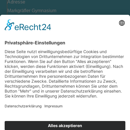
Adresse
Markgräfler Gymnasium
Bismarckstr. 10
79379 Müllheim
Kontakt
07631 / 97396-0
07631 / 97396-204
mgm@lkbh.de
Rechtliches
Impressum
Datenschutz
Cookie-Einstellungen
Quicklinks