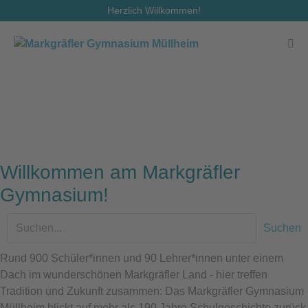
Zum
Herzlich Willkommen!
Inhalt
springen
Men
Scha
Willkommen am Markgräfler
Gymnasium!
Suchen
Rund 900 Schüler*innen und 90 Lehrer*innen unter einem
Dach im wunderschönen Markgräfler Land - hier treffen
Tradition und Zukunft zusammen: Das Markgräfler Gymnasium
Müllheim blickt auf mehr als 190 Jahre Schulgeschichte zurück