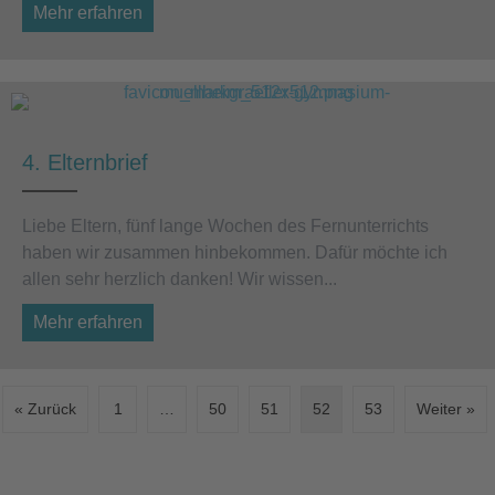
Mehr erfahren
about Sieger im Kreisentscheid des Vorlese
4. Elternbrief
Liebe Eltern, fünf lange Wochen des Fernunterrichts
haben wir zusammen hinbekommen. Dafür möchte ich
allen sehr herzlich danken! Wir wissen...
Mehr erfahren
about 4. Elternbrief
« Zurück
1
…
50
51
52
53
Weiter »