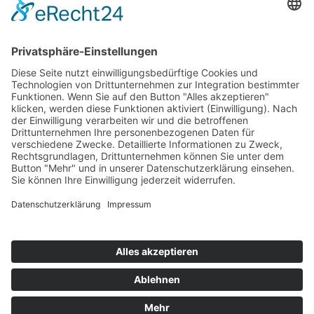
79379 Müllheim
Kontakt
07631 / 97396-0
07631 / 97396-204
mgm@lkbh.de
Rechtliches
Impressum
Datenschutz
Cookie-Einstellungen
Quicklinks