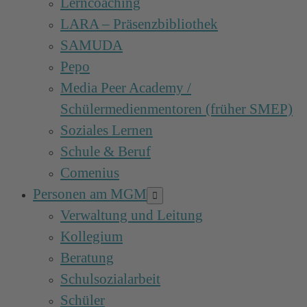
Lerncoaching
LARA – Präsenzbibliothek
SAMUDA
Pepo
Media Peer Academy /
Schülermedienmentoren (früher SMEP)
Soziales Lernen
Schule & Beruf
Comenius
Personen am MGM
Menü-
Schalter
Verwaltung und Leitung
Kollegium
Beratung
Schulsozialarbeit
Schüler