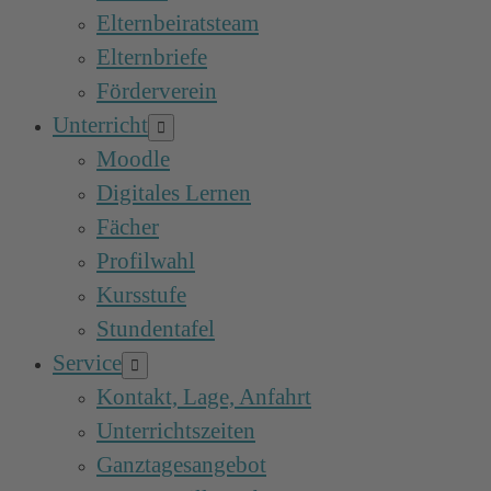
Elternbeiratsteam
Elternbriefe
Förderverein
Unterricht
Menü-
Schalter
Moodle
Digitales Lernen
Fächer
Profilwahl
Kursstufe
Stundentafel
Service
Menü-
Schalter
Kontakt, Lage, Anfahrt
Unterrichtszeiten
Ganztagesangebot