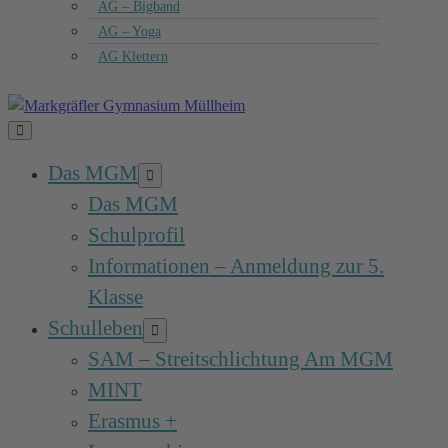
AG – Bigband
AG – Yoga
AG Klettern
Menü-
Schalter
Das MGM
Menü-
Schalter
Das MGM
Schulprofil
Informationen – Anmeldung zur 5.
Klasse
Schulleben
Menü-
Schalter
SAM – Streitschlichtung Am MGM
MINT
Erasmus +