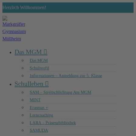
Zum
Herzlich Willkommen!
Inhalt
springen
Das MGM
Das MGM
Schulprofil
Informationen – Anmeldung zur 5. Klasse
Schulleben
SAM – Streitschlichtung Am MGM
MINT
Erasmus +
Lerncoaching
LARA – Präsenzbibliothek
SAMUDA