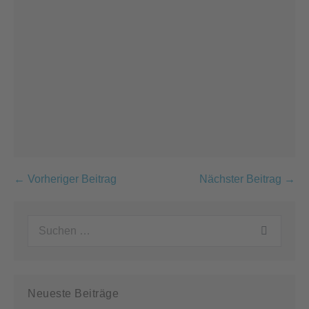
Beitragsnavigation
← Vorheriger Beitrag
Nächster Beitrag →
Suchen
nach:
Neueste Beiträge