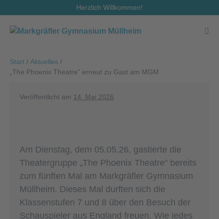
Zum
Herzlich Willkommen!
Inhalt
springen
Men
Scha
Start
/
Aktuelles
/
„The Phoenix Theatre” erneut zu Gast am MGM
Veröffentlicht am
14. Mai 2026
Am Dienstag, dem 05.05.26, gastierte die
Theatergruppe „The Phoenix Theatre“ bereits
zum fünften Mal am Markgräfler Gymnasium
Müllheim. Dieses Mal durften sich die
Klassenstufen 7 und 8 über den Besuch der
Schauspieler aus England freuen. Wie jedes