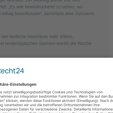
r Münster. Der Ausflug wurde von den
tet: „Es war beeindruckend zu sehen, wo
 Alltag beeinflussen“, berichtete eine Schülerin
r festliche Abschluss statt. Eltern,
Bei landestypischen Speisen wurde die Woche
m auch so einige Tränen flossen, äußerten alle
ell vergangen, wir haben viel erlebt und neue
en Herbst sind bereits die Gegenbesuche nach
s Kapitel in dieser europäischen
innen und Schüler aus unterschiedlichen
lich voneinander profitieren können. Die