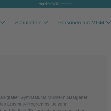
Herzlich Willkommen!
Schulleben
Personen am MGM
Markgräfler Gymnasiums Müllheim Gastgeber
 des Erasmus‑Programms. Je zehn
und Südtirol (Bozen) lebten bei deutschen