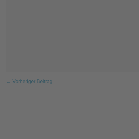
Beitragsnavigation
← Vorheriger Beitrag