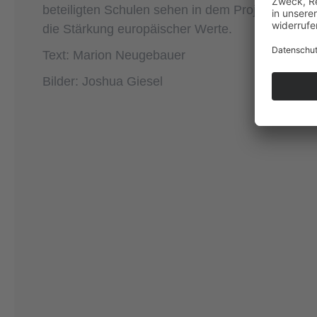
beteiligten Schulen sehen in dem Projekt einen wi
die Stärkung europäischer Werte.
Text: Marion Neugebauer
Bilder: Joshua Giesel