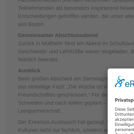
Fachwerkhäusern und dem berühmten Straßburge
Teilnehmenden als besonders inspirierend bewer
Entscheidungen getroffen werden, die unser aller
aus Bozen.
Gemeinsamer Abschlussabend
Zurück in Müllheim fand am Abend im Schulhaus de
Geschwister und Lehrkräfte waren eingeladen. 
feierlich beendet.
Ausblick
Beim großen Abschied am Samstagmorgen, bei de
das einhellige Fazit: „Die Woche ist viel zu schn
Freundschaften geschlossen.“ Für den kommend
Schweden und nach Italien geplant – ein weitere
Lernpartnerschaft.
Der Erasmus‑Austausch hat gezeigt, wie Schüler
Kulturen nicht nur fachlich, sondern auch persön