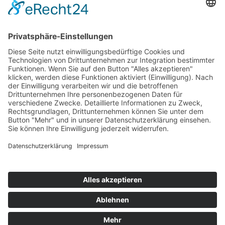
79379 Müllheim
Kontakt
07631 / 97396-0
07631 / 97396-204
mgm@lkbh.de
Rechtliches
Impressum
Datenschutz
Cookie-Einstellungen
Quicklinks