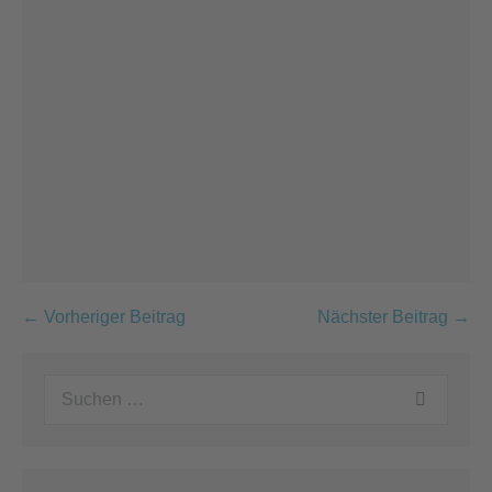
Beitragsnavigation
← Vorheriger Beitrag
Nächster Beitrag →
Suchen
nach: