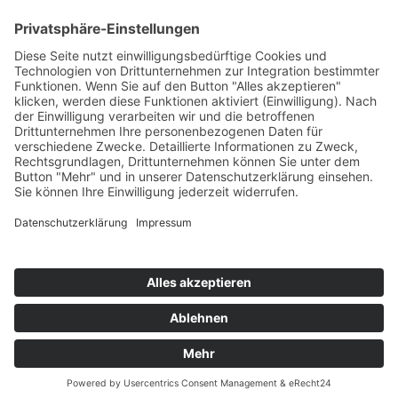
07631 / 97396-0
07631 / 97396-204
mgm@lkbh.de
Rechtliches
Impressum
Datenschutz
Cookie-Einstellungen
Quicklinks
© 2021 Markgräfler Gymnasium Müllheim