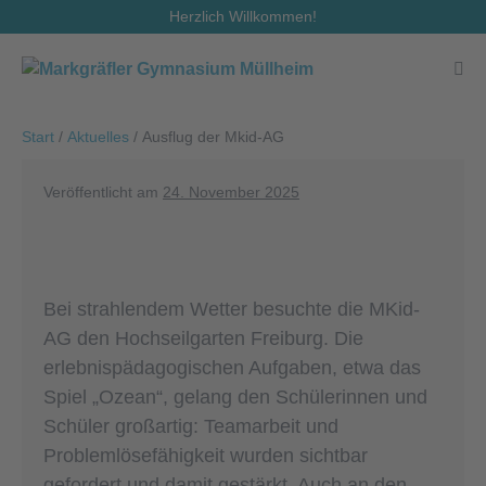
Zum
Herzlich Willkommen!
Inhalt
springen
Men
Scha
Start
/
Aktuelles
/
Ausflug der Mkid-AG
Veröffentlicht am
24. November 2025
Bei strahlendem Wetter besuchte die MKid-
AG den Hochseilgarten Freiburg. Die
erlebnispädagogischen Aufgaben, etwa das
Spiel „Ozean“, gelang den Schülerinnen und
Schüler großartig: Teamarbeit und
Problemlösefähigkeit wurden sichtbar
gefordert und damit gestärkt. Auch an den