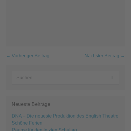
Beitragsnavigation
← Vorheriger Beitrag
Nächster Beitrag →
Suchen
nach:
Neueste Beiträge
DNA – Die neueste Produktion des English Theatre
Schöne Ferien!
Räume für den letzten Schultag