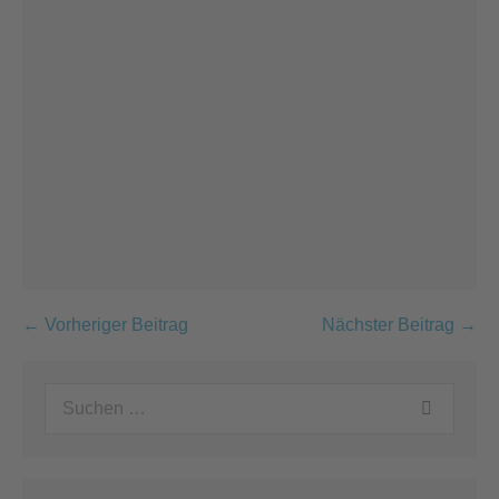
Beitragsnavigation
← Vorheriger Beitrag
Nächster Beitrag →
Suchen
nach: