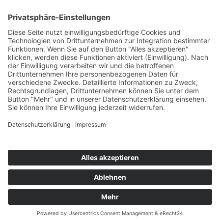
07631 / 97396-0
07631 / 97396-204
mgm@lkbh.de
Rechtliches
Impressum
Datenschutz
Cookie-Einstellungen
Quicklinks
© 2021 Markgräfler Gymnasium Müllheim