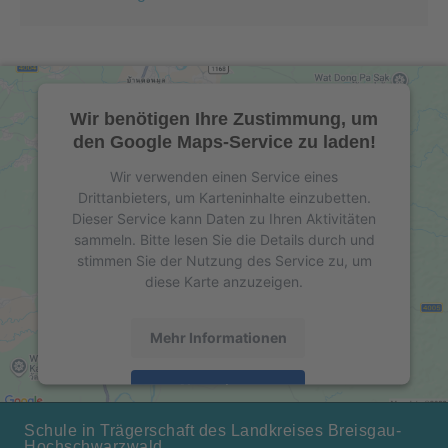
Wir benötigen Ihre Zustimmung, um
den Google Maps-Service zu laden!
Wir verwenden einen Service eines
Drittanbieters, um Karteninhalte einzubetten.
Dieser Service kann Daten zu Ihren Aktivitäten
sammeln. Bitte lesen Sie die Details durch und
stimmen Sie der Nutzung des Service zu, um
diese Karte anzuzeigen.
Mehr Informationen
Akzeptieren
powered by
Usercentrics Consent Management
Schule in Trägerschaft des Landkreises Breisgau-
Hochschwarzwald
Platform
&
eRecht24