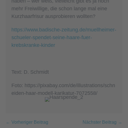
haben – wer weiß, vielleicht gibt es ja noch
mehr Freiwillige, die schon lange mal eine
Kurzhaarfrisur ausprobieren wollten?
https://www.badische-zeitung.de/muellheimer-
schueler-spendet-seine-haare-fuer-
krebskranke-kinder
Text: D. Schmidt
Foto: https://pixabay.com/de/illustrations/schn
eiden-haar-modell-karikatur-7072558/
Beitragsnavigation
← Vorheriger Beitrag
Nächster Beitrag →