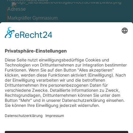
Adresse
Markgräfler Gymnasium
Bismarckstr. 10
79379 Müllheim
Kontakt
07631 / 97396-0
07631 / 97396-204
mgm@lkbh.de
Rechtliches
Impressum
Datenschutz
Cookie-Einstellungen
Quicklinks