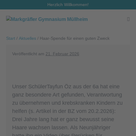
Zum
Herzlich Willkommen!
Inhalt
springen
Men
Scha
Start
/
Aktuelles
/
Haar-Spende für einen guten Zweck
Veröffentlicht am
21. Februar 2026
Unser SchülerTayfun Öz aus der 6a hat eine
ganz besondere Art gefunden, Verantwortung
zu übernehmen und krebskranken Kindern zu
helfen (s. Artikel in der BZ vom 20.2.2026):
Drei Jahre lang hat er ganz bewusst seine
Haare wachsen lassen. Als Neunjähriger
hatte ihn ein Video über Perücken für