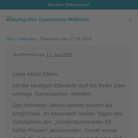
Zum
Herzlich Willkommen!
Inhalt
springen
Men
Scha
Start
/
Aktuelles
/
Elterninfo vom 17.06.2026
Veröffentlicht am
17. Juni 2026
Liebe MGM-Eltern,
mit der heutigen Elterninfo darf ich Ihnen zwei
wichtige Terminsachen mitteilen:
Seit mehreren Jahren bereits besteht die
Möglichkeit, an besonders heißen Tagen des
Schuljahres den „Sonderstundenplan für
heiße Phasen“ anzuwenden. Dieser wurde