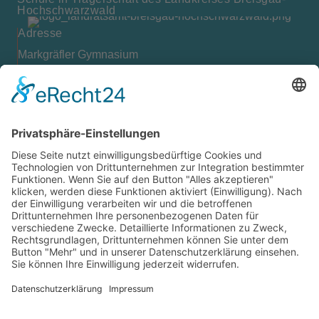
Hochschwarzwald
Platform
&
eRecht24
Adresse
Markgräfler Gymnasium
Bismarckstr. 10
79379 Müllheim
Kontakt
07631 / 97396-0
07631 / 97396-204
mgm@lkbh.de
Rechtliches
Impressum
Datenschutz
Cookie-Einstellungen
Quicklinks