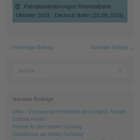
Fahrplanänderungen Rheintalbahn
Oktober 2023 - Deutsch Bahn (25.09.2023)
Beitragsnavigation
← Vorheriger Beitrag
Nächster Beitrag →
Suchen
nach:
Neueste Beiträge
DNA – Die neueste Produktion des English Theatre
Schöne Ferien!
Räume für den letzten Schultag
Schulbusse am letzten Schultag