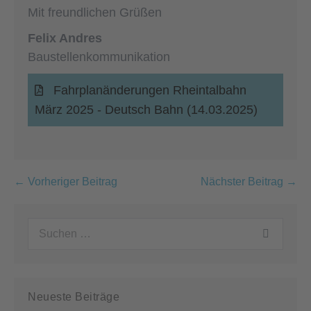
Mit freundlichen Grüßen
Felix Andres
Baustellenkommunikation
Fahrplanänderungen Rheintalbahn
März 2025 - Deutsch Bahn (14.03.2025)
Beitragsnavigation
← Vorheriger Beitrag
Nächster Beitrag →
Suchen
nach:
Neueste Beiträge