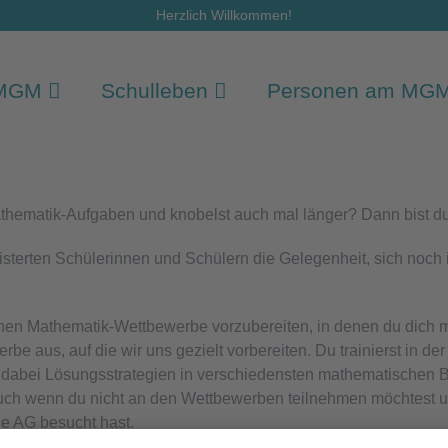
Herzlich Willkommen!
 MGM
Schulleben
Personen am MG
Mathematik-Aufgaben und knobelst auch mal länger? Dann bist du
sterten Schülerinnen und Schülern die Gelegenheit, sich noch 
eichen Mathematik-Wettbewerbe vorzubereiten, in denen du dich
be aus, auf die wir uns gezielt vorbereiten. Du trainierst in
r dabei Lösungsstrategien in verschiedensten mathematischen 
ch wenn du nicht an den Wettbewerben teilnehmen möchtest 
e AG besucht hast.