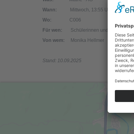
Wann:
Mittwoch, 13:55 Uhr - 15:25 U
Wo:
C006
Für wen:
Schülerinnen und Schüler der
Von wem:
Monika Hellmer
Stand: 10.09.2025