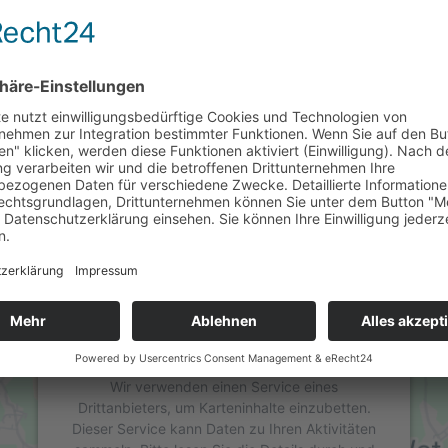
hr
 Klassen 6 - 8
Wir benötigen Ihre Zustimmung, um
den Google Maps-Service zu laden!
Wir verwenden einen Service eines
Drittanbieters, um Karteninhalte einzubetten.
Dieser Service kann Daten zu Ihren Aktivitäten